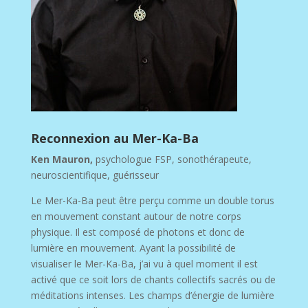
Reconnexion au Mer-Ka-Ba
Ken Mauron,
psychologue FSP, sonothérapeute,
neuroscientifique, guérisseur
Le Mer-Ka-Ba peut être perçu comme un double torus
en mouvement constant autour de notre corps
physique. Il est composé de photons et donc de
lumière en mouvement. Ayant la possibilité de
visualiser le Mer-Ka-Ba, j’ai vu à quel moment il est
activé que ce soit lors de chants collectifs sacrés ou de
méditations intenses. Les champs d’énergie de lumière